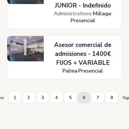
JUNIOR - Indefinido
Administrativos
Málaga
Presencial
Asesor comercial de
admisiones - 1400€
FIJOS + VARIABLE
Palma
Presencial
1
2
3
4
5
6
7
8
ior
Sig